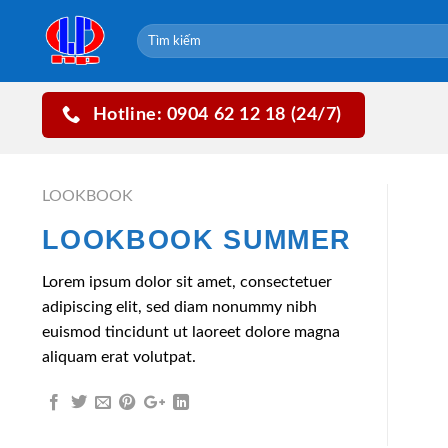
Skip
to
content
Hotline: 0904 62 12 18 (24/7)
LOOKBOOK
LOOKBOOK SUMMER
Lorem ipsum dolor sit amet, consectetuer
adipiscing elit, sed diam nonummy nibh
euismod tincidunt ut laoreet dolore magna
aliquam erat volutpat.