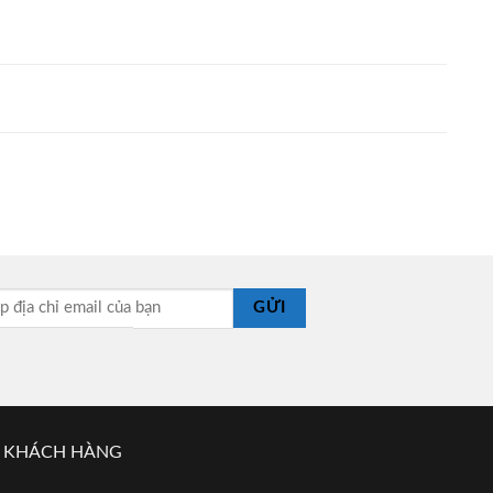
GỬI
 KHÁCH HÀNG