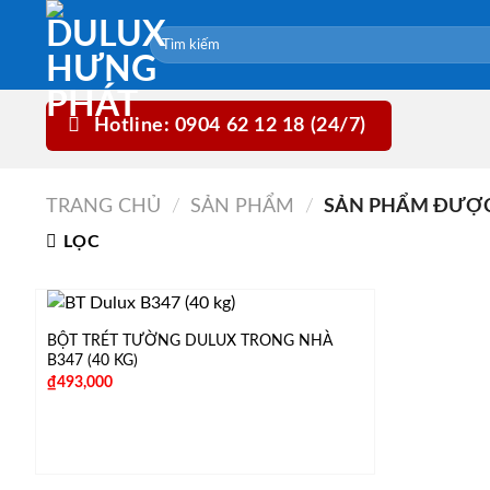
Skip
to
content
Hotline: 0904 62 12 18 (24/7)
TRANG CHỦ
/
SẢN PHẨM
/
SẢN PHẨM ĐƯỢC G
LỌC
BỘT TRÉT TƯỜNG DULUX TRONG NHÀ
B347 (40 KG)
₫
493,000