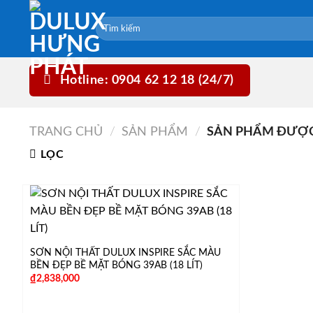
Skip
to
content
Hotline: 0904 62 12 18 (24/7)
TRANG CHỦ
/
SẢN PHẨM
/
SẢN PHẨM ĐƯỢC 
LỌC
SƠN NỘI THẤT DULUX INSPIRE SẮC MÀU
BỀN ĐẸP BỀ MẶT BÓNG 39AB (18 LÍT)
₫
2,838,000