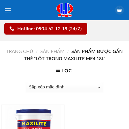
Skip
to
content
Hotline: 0904 62 12 18 (24/7)
TRANG CHỦ
/
SẢN PHẨM
/
SẢN PHẨM ĐƯỢC GẮN
THẺ “LÓT TRONG MAXILITE ME4 18L”
LỌC