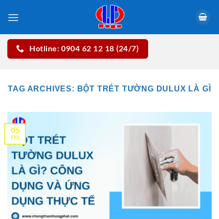
Skip
to
content
Hotline: 0904 62 12 18 (24/7)
TAG ARCHIVES:
BỘT TRÉT TƯỜNG DULUX LÀ GÌ
05
Th1