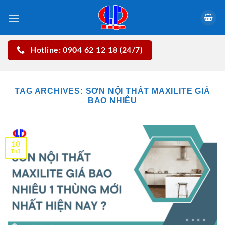
Skip
to
content
Hotline: 0904 62 12 18 (24/7)
TAG ARCHIVES:
SƠN NỘI THẤT MAXILITE GIÁ
BAO NHIÊU
10
Th3