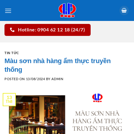
Skip
to
content
Hotline: 0904 62 12 18 (24/7)
TIN TỨC
Màu sơn nhà hàng ẩm thực truyền
thống
POSTED ON
13/08/2024
BY
ADMIN
13
Th8