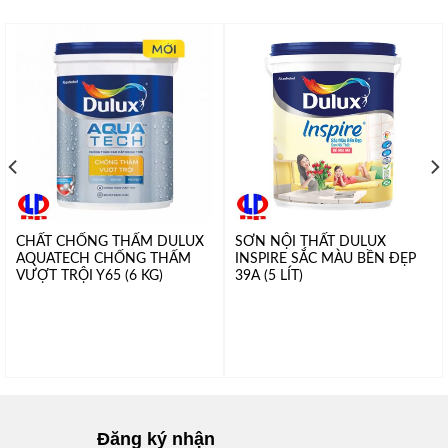
CHẤT CHỐNG THẤM DULUX
SƠN NỘI THẤT DULUX
AQUATECH CHỐNG THẤM
INSPIRE SẮC MÀU BỀN ĐẸP
VƯỢT TRỘI Y65 (6 KG)
39A (5 LÍT)
Đăng ký nhận