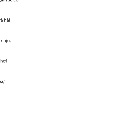
à hài
 chịu,
 hơi
 sự