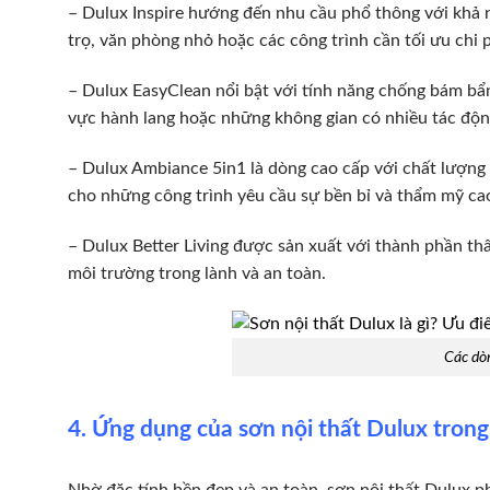
– Dulux Inspire hướng đến nhu cầu phổ thông với khả 
trọ, văn phòng nhỏ hoặc các công trình cần tối ưu chi p
– Dulux EasyClean nổi bật với tính năng chống bám bẩn
vực hành lang hoặc những không gian có nhiều tác độn
– Dulux Ambiance 5in1 là dòng cao cấp với chất lượng 
cho những công trình yêu cầu sự bền bỉ và thẩm mỹ ca
– Dulux Better Living được sản xuất với thành phần thâ
môi trường trong lành và an toàn.
Các dòn
4. Ứng dụng của sơn nội thất Dulux tron
Nhờ đặc tính bền đẹp và an toàn, sơn nội thất Dulux p