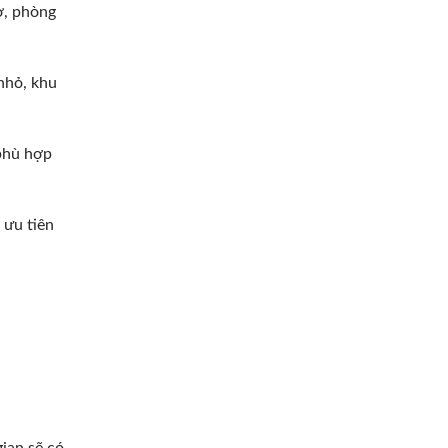
ở, phòng
nhỏ, khu
 phù hợp
 ưu tiên
ian sẽ có