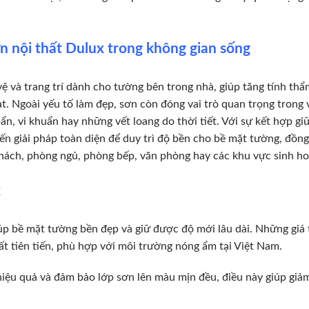
sơn nội thất Dulux trong không gian sống
ệ và trang trí dành cho tường bên trong nhà, giúp tăng tính th
ạt. Ngoài yếu tố làm đẹp, sơn còn đóng vai trò quan trọng trong 
n, vi khuẩn hay những vết loang do thời tiết. Với sự kết hợp gi
ến giải pháp toàn diện để duy trì độ bền cho bề mặt tường, đồng 
hách, phòng ngủ, phòng bếp, văn phòng hay các khu vực sinh ho
x
úp bề mặt tường bền đẹp và giữ được độ mới lâu dài. Những giá t
t tiên tiến, phù hợp với môi trường nóng ẩm tại Việt Nam.
iệu quả và đảm bảo lớp sơn lên màu mịn đều, điều này giúp giảm