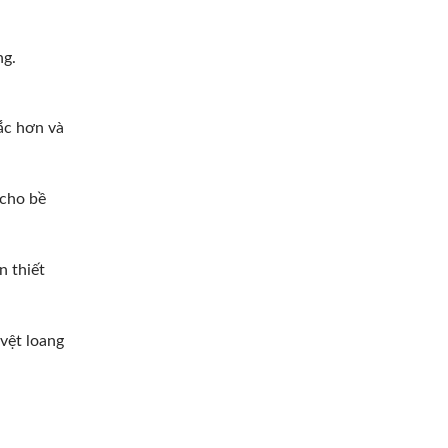
ng.
ắc hơn và
 cho bề
n thiết
vệt loang