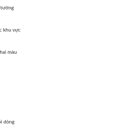
 tường
ác khu vực
phai màu
ỗi dòng