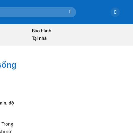
Bảo hành
Tại nhà
 sống
mịn, độ
. Trong
khi sử