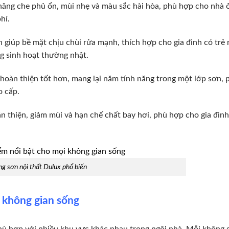
năng che phủ ổn, mùi nhẹ và màu sắc hài hòa, phù hợp cho nhà 
hí.
 giúp bề mặt chịu chùi rửa mạnh, thích hợp cho gia đình có trẻ 
g sinh hoạt thường nhật.
hoàn thiện tốt hơn, mang lại năm tính năng trong một lớp sơn,
o cấp.
n thiện, giảm mùi và hạn chế chất bay hơi, phù hợp cho gia đình
g sơn nội thất Dulux phổ biến
g không gian sống
hù hợp với nhiều khu vực khác nhau trong ngôi nhà. Mỗi không g