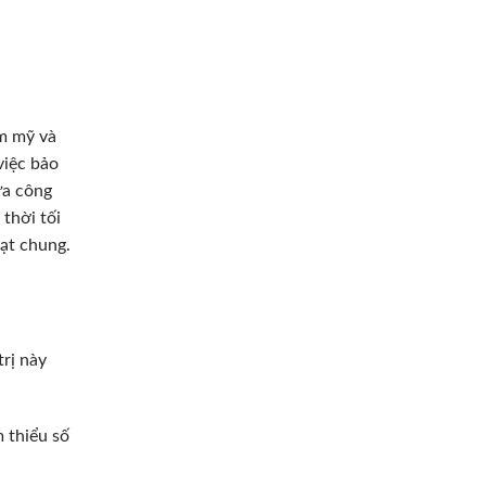
ẩm mỹ và
việc bảo
ữa công
thời tối
ạt chung.
rị này
 thiểu số