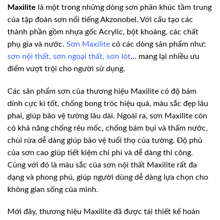
Maxilite
là một trong những dòng sơn phân khúc tầm trung
của tập đoàn sơn nổi tiếng Akzonobel. Với cấu tạo các
thành phần gồm nhựa gốc Acrylic, bột khoáng, các chất
phụ gia và nước.
Sơn Maxilite
có các dòng sản phẩm như:
sơn nội thất
,
sơn ngoại thất
,
sơn lót
… mang lại nhiều ưu
điểm vượt trội cho người sử dụng.
Các sản phẩm sơn của thương hiệu Maxilite có độ bám
dính cực kì tốt, chống bong tróc hiệu quả, màu sắc đẹp lâu
phai, giúp bảo vệ tường lâu dài. Ngoài ra, sơn Maxilite còn
có khả năng chống rêu mốc, chống bám bụi và thấm nước,
chùi rửa dễ dàng giúp bảo vệ tuổi thọ của tường. Độ phủ
của sơn cao giúp tiết kiệm chi phí và dễ dàng thi công.
Cùng với đó là màu sắc của sơn nội thất Maxilite rất đa
dạng và phong phú, giúp người dùng dễ dàng lựa chọn cho
không gian sống của mình.
Mới đây, thương hiệu Maxilite đã được tái thiết kế hoàn