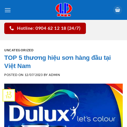
Skip
to
content
Hotline: 0904 62 12 18 (24/7)
UNCATEGORIZED
TOP 5 thương hiệu sơn hàng đầu tại
Việt Nam
POSTED ON
12/07/2023
BY
ADMIN
12
Th7