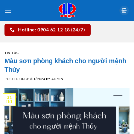
Skip
to
content
Hotline: 0904 62 12 18 (24/7)
TIN TỨC
Màu sơn phòng khách cho người mệnh
Thủy
POSTED ON
31/01/2024
BY
ADMIN
31
Th1