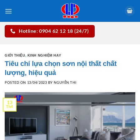
Skip
to
content
Hotline: 0904 62 12 18 (24/7)
GIỚI THIỆU
,
KINH NGHIỆM HAY
Tiêu chí lựa chọn sơn nội thất chất
lượng, hiệu quả
POSTED ON
13/04/2023
BY
NGUYỄN THI
13
Th4